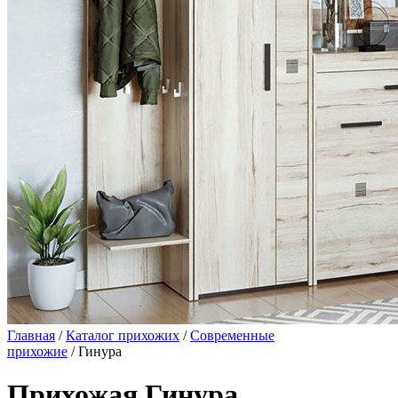
Главная
/
Каталог прихожих
/
Современные
прихожие
/ Гинура
Прихожая Гинура