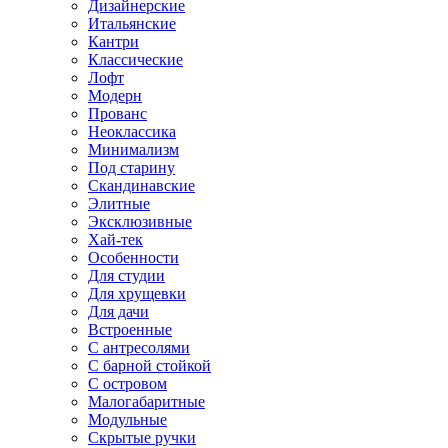
Дизайнерские
Итальянские
Кантри
Классические
Лофт
Модерн
Прованс
Неоклассика
Минимализм
Под старину
Скандинавские
Элитные
Эксклюзивные
Хай-тек
Особенности
Для студии
Для хрущевки
Для дачи
Встроенные
С антресолями
С барной стойкой
С островом
Малогабаритные
Модульные
Скрытые ручки