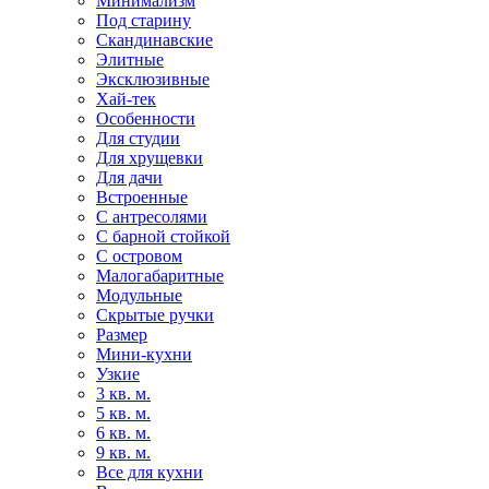
Минимализм
Под старину
Скандинавские
Элитные
Эксклюзивные
Хай-тек
Особенности
Для студии
Для хрущевки
Для дачи
Встроенные
С антресолями
С барной стойкой
С островом
Малогабаритные
Модульные
Скрытые ручки
Размер
Мини-кухни
Узкие
3 кв. м.
5 кв. м.
6 кв. м.
9 кв. м.
Все для кухни