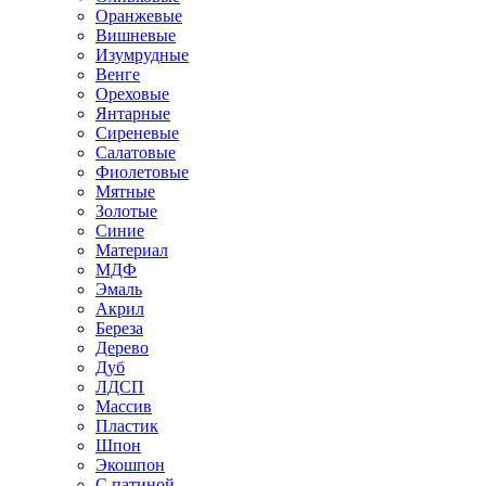
Оранжевые
Вишневые
Изумрудные
Венге
Ореховые
Янтарные
Сиреневые
Салатовые
Фиолетовые
Мятные
Золотые
Синие
Материал
МДФ
Эмаль
Акрил
Береза
Дерево
Дуб
ЛДСП
Массив
Пластик
Шпон
Экошпон
С патиной