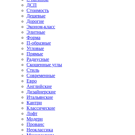
ДСП
Стоимость
Дешевые
Дорогие
Эконом-класс
Элитные
Форма
П-образные
Угловые
Прямые
Радиусные
Скошенные углы
Стиль
Современные
Евро
Английские
Дизайнерские
Итальянские
Кантри
Классические
Лофт
Модерн
Прованс
Неоклассика