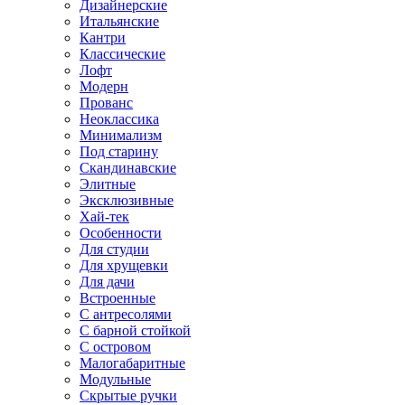
Дизайнерские
Итальянские
Кантри
Классические
Лофт
Модерн
Прованс
Неоклассика
Минимализм
Под старину
Скандинавские
Элитные
Эксклюзивные
Хай-тек
Особенности
Для студии
Для хрущевки
Для дачи
Встроенные
С антресолями
С барной стойкой
С островом
Малогабаритные
Модульные
Скрытые ручки