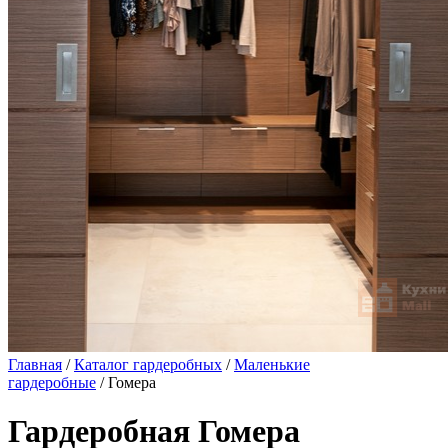
Главная
/
Каталог гардеробных
/
Маленькие
гардеробные
/ Гомера
Гардеробная Гомера