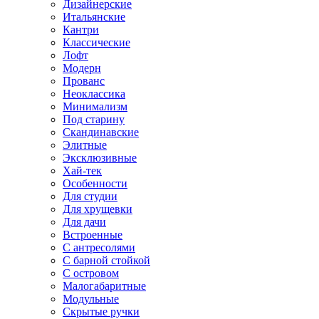
Дизайнерские
Итальянские
Кантри
Классические
Лофт
Модерн
Прованс
Неоклассика
Минимализм
Под старину
Скандинавские
Элитные
Эксклюзивные
Хай-тек
Особенности
Для студии
Для хрущевки
Для дачи
Встроенные
С антресолями
С барной стойкой
С островом
Малогабаритные
Модульные
Скрытые ручки