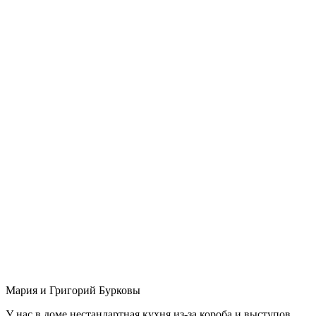
Мария и Григорий Бурковы
У нас в доме нестандартная кухня из-за короба и выступов,