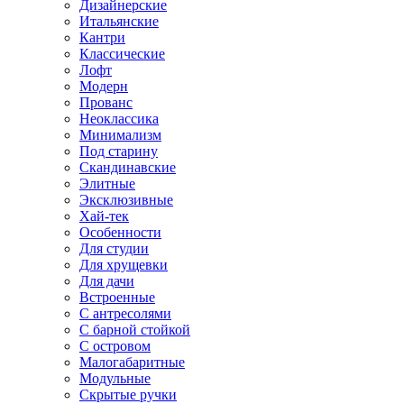
Дизайнерские
Итальянские
Кантри
Классические
Лофт
Модерн
Прованс
Неоклассика
Минимализм
Под старину
Скандинавские
Элитные
Эксклюзивные
Хай-тек
Особенности
Для студии
Для хрущевки
Для дачи
Встроенные
С антресолями
С барной стойкой
С островом
Малогабаритные
Модульные
Скрытые ручки