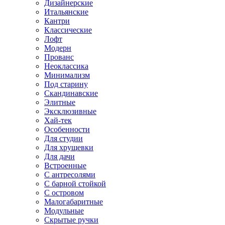
Дизайнерские
Итальянские
Кантри
Классические
Лофт
Модерн
Прованс
Неоклассика
Минимализм
Под старину
Скандинавские
Элитные
Эксклюзивные
Хай-тек
Особенности
Для студии
Для хрущевки
Для дачи
Встроенные
С антресолями
С барной стойкой
С островом
Малогабаритные
Модульные
Скрытые ручки