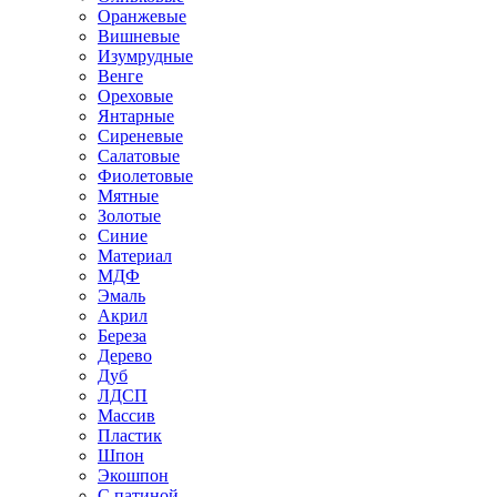
Оранжевые
Вишневые
Изумрудные
Венге
Ореховые
Янтарные
Сиреневые
Салатовые
Фиолетовые
Мятные
Золотые
Синие
Материал
МДФ
Эмаль
Акрил
Береза
Дерево
Дуб
ЛДСП
Массив
Пластик
Шпон
Экошпон
С патиной