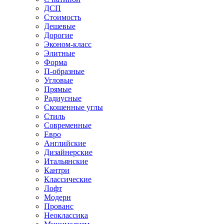
ДСП
Стоимость
Дешевые
Дорогие
Эконом-класс
Элитные
Форма
П-образные
Угловые
Прямые
Радиусные
Скошенные углы
Стиль
Современные
Евро
Английские
Дизайнерские
Итальянские
Кантри
Классические
Лофт
Модерн
Прованс
Неоклассика