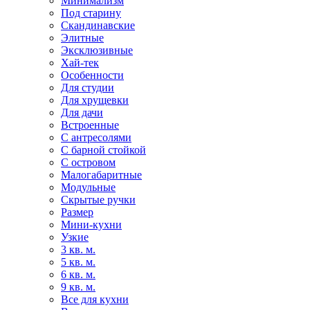
Минимализм
Под старину
Скандинавские
Элитные
Эксклюзивные
Хай-тек
Особенности
Для студии
Для хрущевки
Для дачи
Встроенные
С антресолями
С барной стойкой
С островом
Малогабаритные
Модульные
Скрытые ручки
Размер
Мини-кухни
Узкие
3 кв. м.
5 кв. м.
6 кв. м.
9 кв. м.
Все для кухни