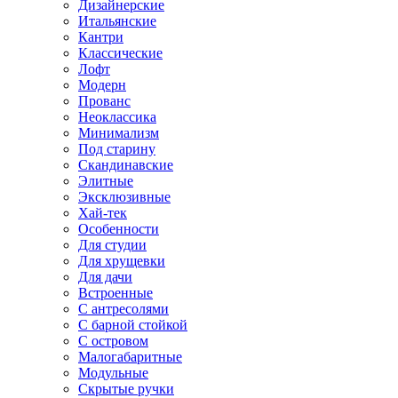
Дизайнерские
Итальянские
Кантри
Классические
Лофт
Модерн
Прованс
Неоклассика
Минимализм
Под старину
Скандинавские
Элитные
Эксклюзивные
Хай-тек
Особенности
Для студии
Для хрущевки
Для дачи
Встроенные
С антресолями
С барной стойкой
С островом
Малогабаритные
Модульные
Скрытые ручки