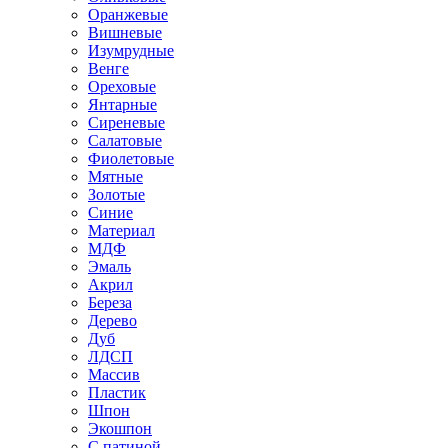
Оранжевые
Вишневые
Изумрудные
Венге
Ореховые
Янтарные
Сиреневые
Салатовые
Фиолетовые
Мятные
Золотые
Синие
Материал
МДФ
Эмаль
Акрил
Береза
Дерево
Дуб
ЛДСП
Массив
Пластик
Шпон
Экошпон
С патиной