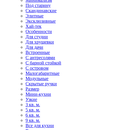
Минимализм
Под старину
Скандинавские
Элитные
Эксклюзивные
Хай-тек
Особенности
Для студии
Для хрущевки
Для дачи
Встроенные
С антресолями
С барной стойкой
С островом
Малогабаритные
Модульные
Скрытые ручки
Размер
Мини-кухни
Узкие
3 кв. м.
5 кв. м.
6 кв. м.
9 кв. м.
Все для кухни