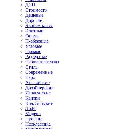
ДСП
Стоимость
Дешевые
Дорогие
Эконом-класс
Элитные
Форма
П-образные
Угловые
Прямые
Радиусные
Скошенные углы
Стиль
Современные
Евро
Английские
Дизайнерские
Итальянские
Кантри
Классические
Лофт
Модерн
Прованс
Неоклассика