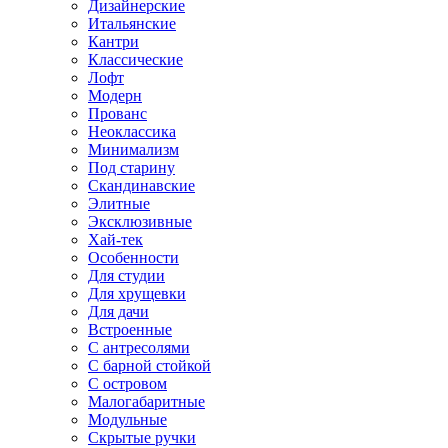
Дизайнерские
Итальянские
Кантри
Классические
Лофт
Модерн
Прованс
Неоклассика
Минимализм
Под старину
Скандинавские
Элитные
Эксклюзивные
Хай-тек
Особенности
Для студии
Для хрущевки
Для дачи
Встроенные
С антресолями
С барной стойкой
С островом
Малогабаритные
Модульные
Скрытые ручки