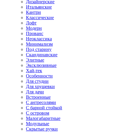
Дизайнерские
Итальянские
Кантри
Классические
Лофт
Модерн
Прованс
Неоклассика
Минимализм
Под старину
Скандинавские
Элитные
Эксклюзивные
Хай-тек
Особенности
Для студии
Для хрущевки
Для дачи
Встроенные
С антресолями
С барной стойкой
С островом
Малогабаритные
Модульные
Скрытые ручки