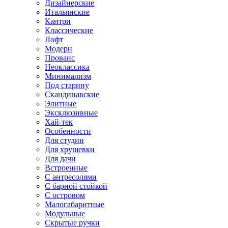
Дизайнерские
Итальянские
Кантри
Классические
Лофт
Модерн
Прованс
Неоклассика
Минимализм
Под старину
Скандинавские
Элитные
Эксклюзивные
Хай-тек
Особенности
Для студии
Для хрущевки
Для дачи
Встроенные
С антресолями
С барной стойкой
С островом
Малогабаритные
Модульные
Скрытые ручки