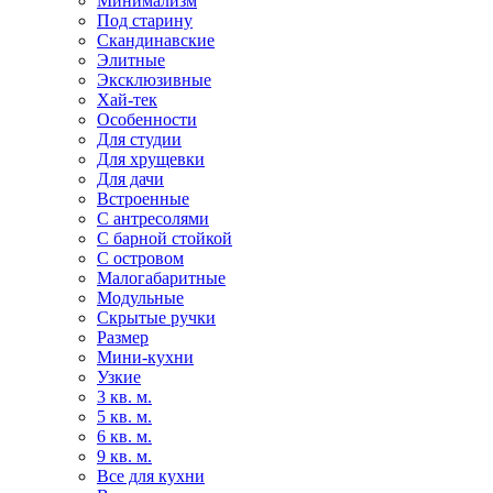
Минимализм
Под старину
Скандинавские
Элитные
Эксклюзивные
Хай-тек
Особенности
Для студии
Для хрущевки
Для дачи
Встроенные
С антресолями
С барной стойкой
С островом
Малогабаритные
Модульные
Скрытые ручки
Размер
Мини-кухни
Узкие
3 кв. м.
5 кв. м.
6 кв. м.
9 кв. м.
Все для кухни