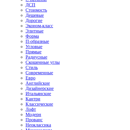
ДСП
Стоимость
Дешевые
Дорогие
Эконом-класс
Элитные
Форма
П-образные
Угловые
Прямые
Радиусные
Скошенные углы
Стиль
Современные
Евро
Английские
Дизайнерские
Итальянские
Кантри
Классические
Лофт
Модерн
Прованс
Неоклассика