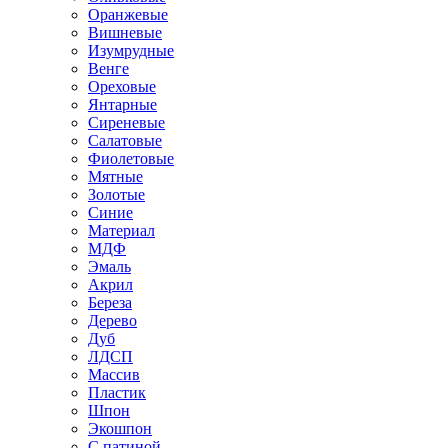
Оранжевые
Вишневые
Изумрудные
Венге
Ореховые
Янтарные
Сиреневые
Салатовые
Фиолетовые
Мятные
Золотые
Синие
Материал
МДФ
Эмаль
Акрил
Береза
Дерево
Дуб
ЛДСП
Массив
Пластик
Шпон
Экошпон
С патиной