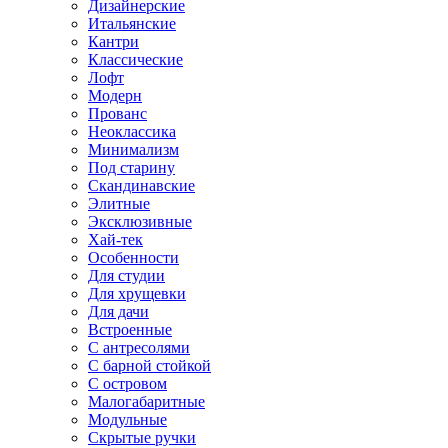
Дизайнерские
Итальянские
Кантри
Классические
Лофт
Модерн
Прованс
Неоклассика
Минимализм
Под старину
Скандинавские
Элитные
Эксклюзивные
Хай-тек
Особенности
Для студии
Для хрущевки
Для дачи
Встроенные
С антресолями
С барной стойкой
С островом
Малогабаритные
Модульные
Скрытые ручки