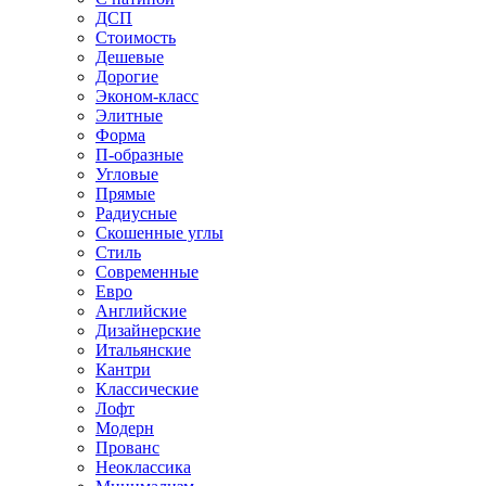
ДСП
Стоимость
Дешевые
Дорогие
Эконом-класс
Элитные
Форма
П-образные
Угловые
Прямые
Радиусные
Скошенные углы
Стиль
Современные
Евро
Английские
Дизайнерские
Итальянские
Кантри
Классические
Лофт
Модерн
Прованс
Неоклассика