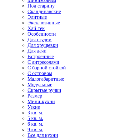
Минимализм
Под старину
Скандинавские
Элитные
Эксклюзивные
Хай-тек
Особенности
Для студии
Для хрущевки
Для дачи
Встроенные
С антресолями
С барной стойкой
С островом
Малогабаритные
Модульные
Скрытые ручки
Размер
Мини-кухни
Узкие
3 кв. м.
5 кв. м.
6 кв. м.
9 кв. м.
Все для кухни