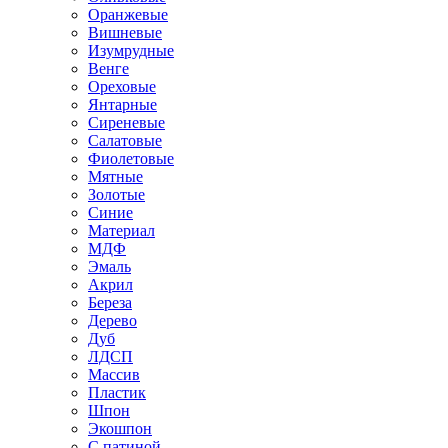
Оранжевые
Вишневые
Изумрудные
Венге
Ореховые
Янтарные
Сиреневые
Салатовые
Фиолетовые
Мятные
Золотые
Синие
Материал
МДФ
Эмаль
Акрил
Береза
Дерево
Дуб
ЛДСП
Массив
Пластик
Шпон
Экошпон
С патиной