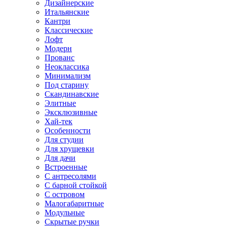
Дизайнерские
Итальянские
Кантри
Классические
Лофт
Модерн
Прованс
Неоклассика
Минимализм
Под старину
Скандинавские
Элитные
Эксклюзивные
Хай-тек
Особенности
Для студии
Для хрущевки
Для дачи
Встроенные
С антресолями
С барной стойкой
С островом
Малогабаритные
Модульные
Скрытые ручки