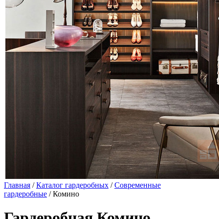
Главная
/
Каталог гардеробных
/
Современные
гардеробные
/ Комино
Гардеробная Комино