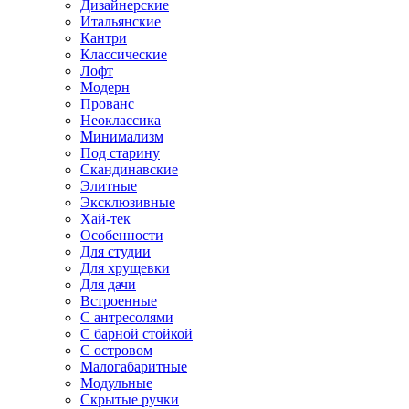
Дизайнерские
Итальянские
Кантри
Классические
Лофт
Модерн
Прованс
Неоклассика
Минимализм
Под старину
Скандинавские
Элитные
Эксклюзивные
Хай-тек
Особенности
Для студии
Для хрущевки
Для дачи
Встроенные
С антресолями
С барной стойкой
С островом
Малогабаритные
Модульные
Скрытые ручки