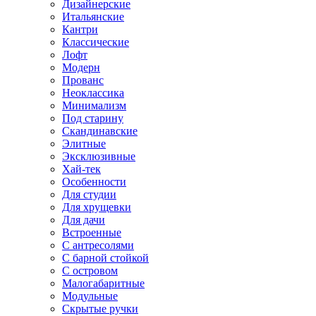
Дизайнерские
Итальянские
Кантри
Классические
Лофт
Модерн
Прованс
Неоклассика
Минимализм
Под старину
Скандинавские
Элитные
Эксклюзивные
Хай-тек
Особенности
Для студии
Для хрущевки
Для дачи
Встроенные
С антресолями
С барной стойкой
С островом
Малогабаритные
Модульные
Скрытые ручки