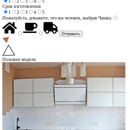
1
2
3
4
5
Срок изготовления
1
2
3
4
5
Пожалуйста, докажите, что вы человек, выбрав
Чашку
.
Похожие модели