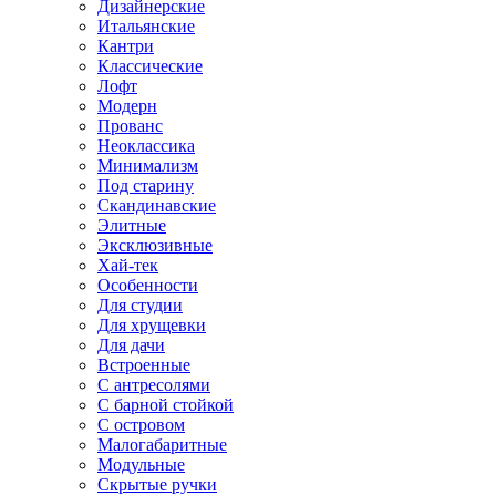
Дизайнерские
Итальянские
Кантри
Классические
Лофт
Модерн
Прованс
Неоклассика
Минимализм
Под старину
Скандинавские
Элитные
Эксклюзивные
Хай-тек
Особенности
Для студии
Для хрущевки
Для дачи
Встроенные
С антресолями
С барной стойкой
С островом
Малогабаритные
Модульные
Скрытые ручки