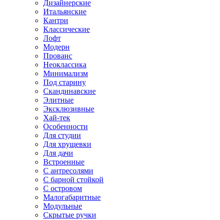
Дизайнерские
Итальянские
Кантри
Классические
Лофт
Модерн
Прованс
Неоклассика
Минимализм
Под старину
Скандинавские
Элитные
Эксклюзивные
Хай-тек
Особенности
Для студии
Для хрущевки
Для дачи
Встроенные
С антресолями
С барной стойкой
С островом
Малогабаритные
Модульные
Скрытые ручки