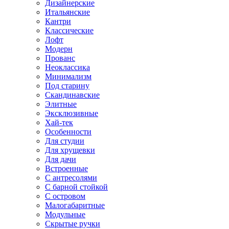
Дизайнерские
Итальянские
Кантри
Классические
Лофт
Модерн
Прованс
Неоклассика
Минимализм
Под старину
Скандинавские
Элитные
Эксклюзивные
Хай-тек
Особенности
Для студии
Для хрущевки
Для дачи
Встроенные
С антресолями
С барной стойкой
С островом
Малогабаритные
Модульные
Скрытые ручки