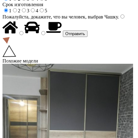
Срок изготовления
1
2
3
4
5
Пожалуйста, докажите, что вы человек, выбрав
Чашку
.
Похожие модели