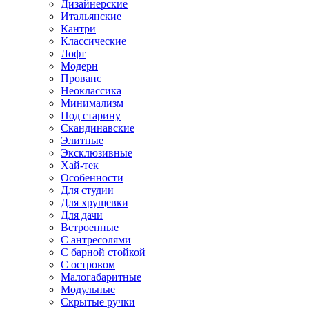
Дизайнерские
Итальянские
Кантри
Классические
Лофт
Модерн
Прованс
Неоклассика
Минимализм
Под старину
Скандинавские
Элитные
Эксклюзивные
Хай-тек
Особенности
Для студии
Для хрущевки
Для дачи
Встроенные
С антресолями
С барной стойкой
С островом
Малогабаритные
Модульные
Скрытые ручки