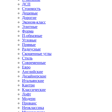
ДСП
Стоимость
Дешевые
Дорогие
Эконом-класс
Элитные
Форма
П-образные
Угловые
Прямые
Радиусные
Скошенные углы
Стиль
Современные
Евро
Английские
Дизайнерские
Итальянские
Кантри
Классические
Лофт
Модерн
Прованс
Неоклассика