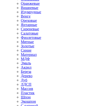
Оранжевые
Вишневые
Изумрудные
Венге
Ореховые
Янтарные
Сиреневые
Салатовые
Фиолетовые
Мятные
Золотые
Синие
Материал
МДФ
Эмаль
Акрил
Береза
Дерево
Дуб
ЛДСП
Массив
Пластик
Шпон
Экошпон
С патиной