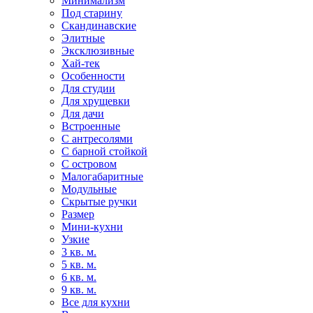
Минимализм
Под старину
Скандинавские
Элитные
Эксклюзивные
Хай-тек
Особенности
Для студии
Для хрущевки
Для дачи
Встроенные
С антресолями
С барной стойкой
С островом
Малогабаритные
Модульные
Скрытые ручки
Размер
Мини-кухни
Узкие
3 кв. м.
5 кв. м.
6 кв. м.
9 кв. м.
Все для кухни