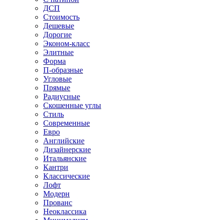
ДСП
Стоимость
Дешевые
Дорогие
Эконом-класс
Элитные
Форма
П-образные
Угловые
Прямые
Радиусные
Скошенные углы
Стиль
Современные
Евро
Английские
Дизайнерские
Итальянские
Кантри
Классические
Лофт
Модерн
Прованс
Неоклассика