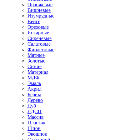
Оранжевые
Вишневые
Изумрудные
Венге
Ореховые
Янтарные
Сиреневые
Салатовые
Фиолетовые
Мятные
Золотые
Синие
Материал
МДФ
Эмаль
Акрил
Береза
Дерево
Дуб
ЛДСП
Массив
Пластик
Шпон
Экошпон
С патиной