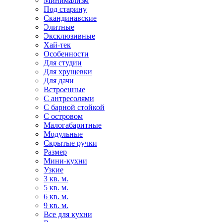
Минимализм
Под старину
Скандинавские
Элитные
Эксклюзивные
Хай-тек
Особенности
Для студии
Для хрущевки
Для дачи
Встроенные
С антресолями
С барной стойкой
С островом
Малогабаритные
Модульные
Скрытые ручки
Размер
Мини-кухни
Узкие
3 кв. м.
5 кв. м.
6 кв. м.
9 кв. м.
Все для кухни