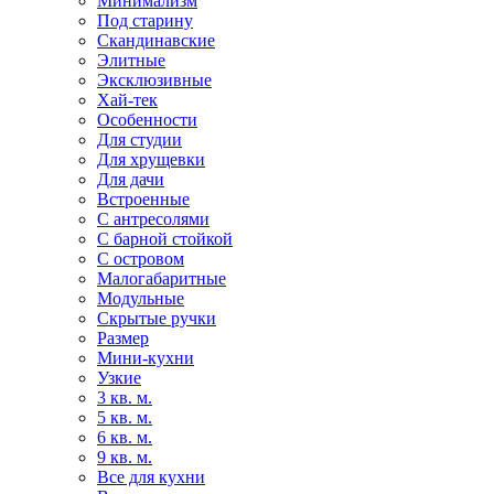
Минимализм
Под старину
Скандинавские
Элитные
Эксклюзивные
Хай-тек
Особенности
Для студии
Для хрущевки
Для дачи
Встроенные
С антресолями
С барной стойкой
С островом
Малогабаритные
Модульные
Скрытые ручки
Размер
Мини-кухни
Узкие
3 кв. м.
5 кв. м.
6 кв. м.
9 кв. м.
Все для кухни