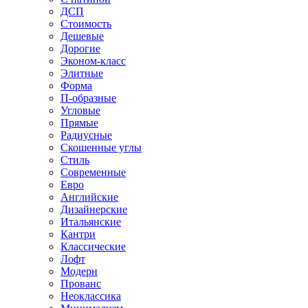
ДСП
Стоимость
Дешевые
Дорогие
Эконом-класс
Элитные
Форма
П-образные
Угловые
Прямые
Радиусные
Скошенные углы
Стиль
Современные
Евро
Английские
Дизайнерские
Итальянские
Кантри
Классические
Лофт
Модерн
Прованс
Неоклассика