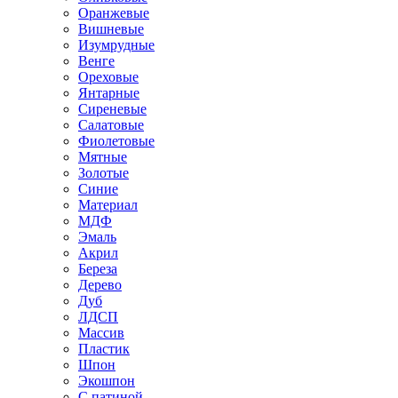
Оранжевые
Вишневые
Изумрудные
Венге
Ореховые
Янтарные
Сиреневые
Салатовые
Фиолетовые
Мятные
Золотые
Синие
Материал
МДФ
Эмаль
Акрил
Береза
Дерево
Дуб
ЛДСП
Массив
Пластик
Шпон
Экошпон
С патиной