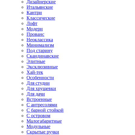
Дизайнерские
Итальянские
Кантри
Классические
Лофт
Модерн
Прованс
Неоклассика
Минимализм
Под старину
Скандинавские
Элитные
Эксклюзивные
Хай-тек
Особенности
Для студии
Для хрущевки
Для дачи
Встроенные
С антресолями
С барной стойкой
С островом
Малогабаритные
Модульные
Скрытые ручки