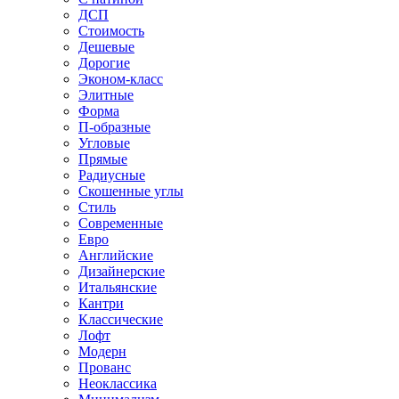
ДСП
Стоимость
Дешевые
Дорогие
Эконом-класс
Элитные
Форма
П-образные
Угловые
Прямые
Радиусные
Скошенные углы
Стиль
Современные
Евро
Английские
Дизайнерские
Итальянские
Кантри
Классические
Лофт
Модерн
Прованс
Неоклассика