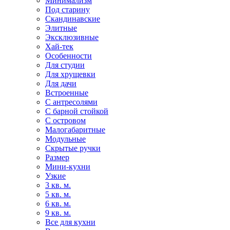
Минимализм
Под старину
Скандинавские
Элитные
Эксклюзивные
Хай-тек
Особенности
Для студии
Для хрущевки
Для дачи
Встроенные
С антресолями
С барной стойкой
С островом
Малогабаритные
Модульные
Скрытые ручки
Размер
Мини-кухни
Узкие
3 кв. м.
5 кв. м.
6 кв. м.
9 кв. м.
Все для кухни