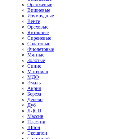
Оранжевые
Вишневые
Изумрудные
Венге
Ореховые
Янтарные
Сиреневые
Салатовые
Фиолетовые
Мятные
Золотые
Синие
Материал
МДФ
Эмаль
Акрил
Береза
Дерево
Дуб
ЛДСП
Массив
Пластик
Шпон
Экошпон
С патиной