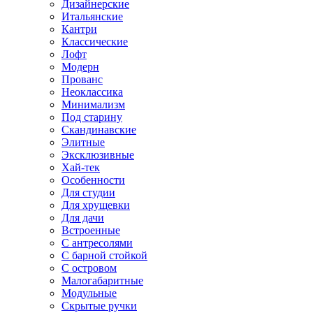
Дизайнерские
Итальянские
Кантри
Классические
Лофт
Модерн
Прованс
Неоклассика
Минимализм
Под старину
Скандинавские
Элитные
Эксклюзивные
Хай-тек
Особенности
Для студии
Для хрущевки
Для дачи
Встроенные
С антресолями
С барной стойкой
С островом
Малогабаритные
Модульные
Скрытые ручки