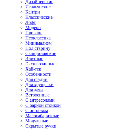
Дизайнерские
Итальянские
Кантри
Классические
Лофт
Модерн
Прованс
Неоклассика
Минимализм
Под старину
Скандинавские
Элитные
Эксклюзивные
Хай-тек
Особенности
Для студии
Для хрущевки
Для дачи
Встроенные
С антресолями
С барной стойкой
С островом
Малогабаритные
Модульные
Скрытые ручки