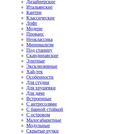
Дизайнерские
Итальянские
Кантри
Классические
Лофт
Модерн
Прованс
Неоклассика
Минимализм
Под старину
Скандинавские
Элитные
Эксклюзивные
Хай-тек
Особенности
Для студии
Для хрущевки
Для дачи
Встроенные
С антресолями
С барной стойкой
С островом
Малогабаритные
Модульные
Скрытые ручки