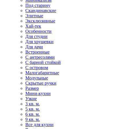
Минимализм
Под старину
Скандинавские
Элитные
Эксклюзивные
Хай-тек
Особенности
Для студии
Для хрущевки
Для дачи
Встроенные
С антресолями
С барной стойкой
С островом
Малогабаритные
Модульные
Скрытые ручки
Размер
Мини-кухни
Узкие
3 кв. м.
5 кв. м.
6 кв. м.
9 кв. м.
Все для кухни