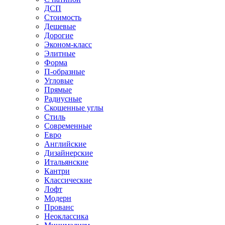
ДСП
Стоимость
Дешевые
Дорогие
Эконом-класс
Элитные
Форма
П-образные
Угловые
Прямые
Радиусные
Скошенные углы
Стиль
Современные
Евро
Английские
Дизайнерские
Итальянские
Кантри
Классические
Лофт
Модерн
Прованс
Неоклассика