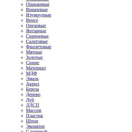
Оранжевые
Вишневые
Изумрудные
Венге
Ореховые
Янтарные
Сиреневые
Салатовые
Фиолетовые
Мятные
Золотые
Синие
Материал
МДФ
Эмаль
Акрил
Береза
Дерево
Дуб
ЛДСП
Массив
Пластик
Шпон
Экошпон
С патиной