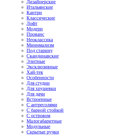
Дизайнерские
Итальянские
Кантри
Классические
Лофт
Модерн
Прованс
Неоклассика
Минимализм
Под старину
Скандинавские
Элитные
Эксклюзивные
Хай-тек
Особенности
Для студии
Для хрущевки
Для дачи
Встроенные
С антресолями
С барной стойкой
С островом
Малогабаритные
Модульные
Скрытые ручки