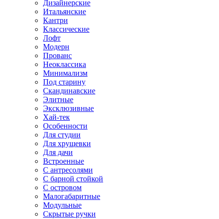
Дизайнерские
Итальянские
Кантри
Классические
Лофт
Модерн
Прованс
Неоклассика
Минимализм
Под старину
Скандинавские
Элитные
Эксклюзивные
Хай-тек
Особенности
Для студии
Для хрущевки
Для дачи
Встроенные
С антресолями
С барной стойкой
С островом
Малогабаритные
Модульные
Скрытые ручки