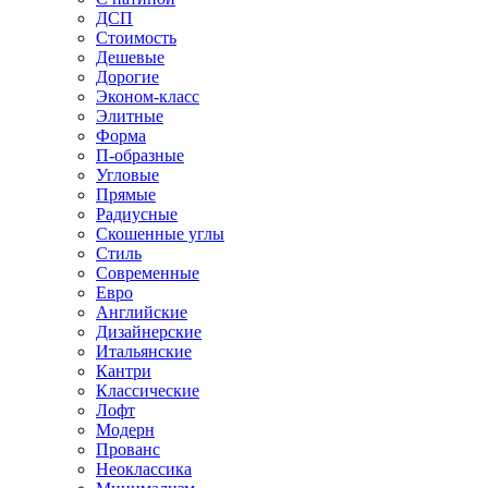
ДСП
Стоимость
Дешевые
Дорогие
Эконом-класс
Элитные
Форма
П-образные
Угловые
Прямые
Радиусные
Скошенные углы
Стиль
Современные
Евро
Английские
Дизайнерские
Итальянские
Кантри
Классические
Лофт
Модерн
Прованс
Неоклассика