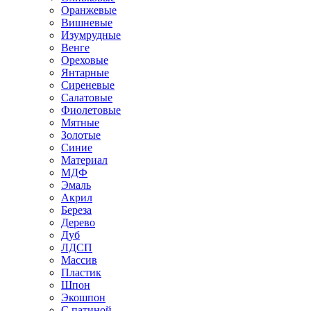
Оранжевые
Вишневые
Изумрудные
Венге
Ореховые
Янтарные
Сиреневые
Салатовые
Фиолетовые
Мятные
Золотые
Синие
Материал
МДФ
Эмаль
Акрил
Береза
Дерево
Дуб
ЛДСП
Массив
Пластик
Шпон
Экошпон
С патиной