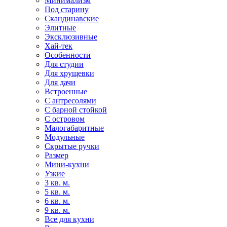
Минимализм
Под старину
Скандинавские
Элитные
Эксклюзивные
Хай-тек
Особенности
Для студии
Для хрущевки
Для дачи
Встроенные
С антресолями
С барной стойкой
С островом
Малогабаритные
Модульные
Скрытые ручки
Размер
Мини-кухни
Узкие
3 кв. м.
5 кв. м.
6 кв. м.
9 кв. м.
Все для кухни