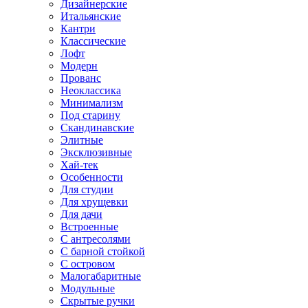
Дизайнерские
Итальянские
Кантри
Классические
Лофт
Модерн
Прованс
Неоклассика
Минимализм
Под старину
Скандинавские
Элитные
Эксклюзивные
Хай-тек
Особенности
Для студии
Для хрущевки
Для дачи
Встроенные
С антресолями
С барной стойкой
С островом
Малогабаритные
Модульные
Скрытые ручки