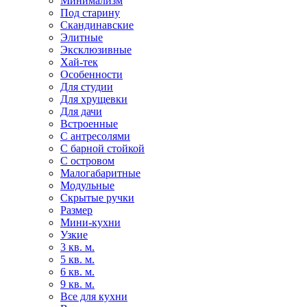
Минимализм
Под старину
Скандинавские
Элитные
Эксклюзивные
Хай-тек
Особенности
Для студии
Для хрущевки
Для дачи
Встроенные
С антресолями
С барной стойкой
С островом
Малогабаритные
Модульные
Скрытые ручки
Размер
Мини-кухни
Узкие
3 кв. м.
5 кв. м.
6 кв. м.
9 кв. м.
Все для кухни