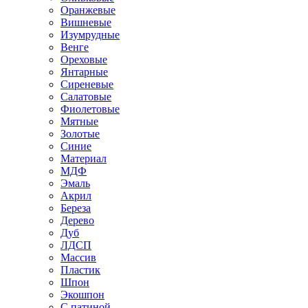
Оранжевые
Вишневые
Изумрудные
Венге
Ореховые
Янтарные
Сиреневые
Салатовые
Фиолетовые
Мятные
Золотые
Синие
Материал
МДФ
Эмаль
Акрил
Береза
Дерево
Дуб
ЛДСП
Массив
Пластик
Шпон
Экошпон
С патиной