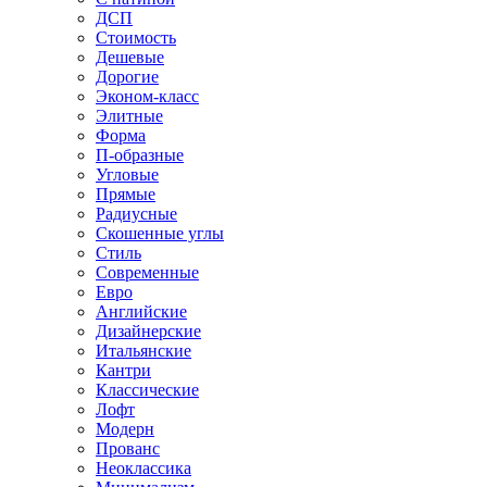
ДСП
Стоимость
Дешевые
Дорогие
Эконом-класс
Элитные
Форма
П-образные
Угловые
Прямые
Радиусные
Скошенные углы
Стиль
Современные
Евро
Английские
Дизайнерские
Итальянские
Кантри
Классические
Лофт
Модерн
Прованс
Неоклассика