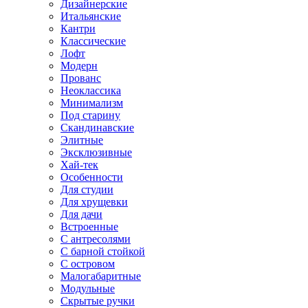
Дизайнерские
Итальянские
Кантри
Классические
Лофт
Модерн
Прованс
Неоклассика
Минимализм
Под старину
Скандинавские
Элитные
Эксклюзивные
Хай-тек
Особенности
Для студии
Для хрущевки
Для дачи
Встроенные
С антресолями
С барной стойкой
С островом
Малогабаритные
Модульные
Скрытые ручки