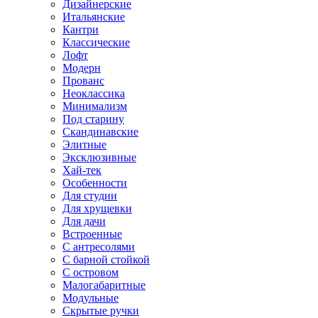
Дизайнерские
Итальянские
Кантри
Классические
Лофт
Модерн
Прованс
Неоклассика
Минимализм
Под старину
Скандинавские
Элитные
Эксклюзивные
Хай-тек
Особенности
Для студии
Для хрущевки
Для дачи
Встроенные
С антресолями
С барной стойкой
С островом
Малогабаритные
Модульные
Скрытые ручки