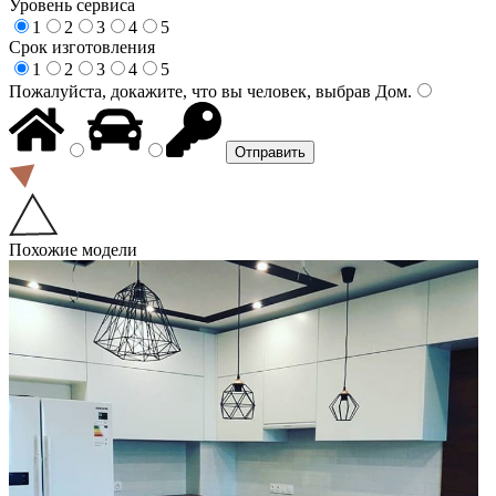
Уровень сервиса
1
2
3
4
5
Срок изготовления
1
2
3
4
5
Пожалуйста, докажите, что вы человек, выбрав
Дом
.
Похожие модели