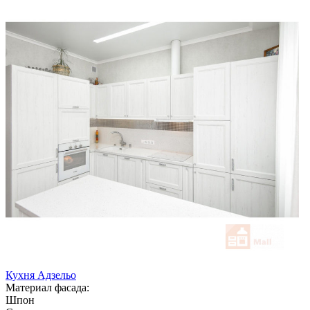
Кухня Адзельо
Материал фасада:
Шпон