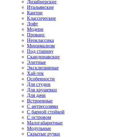
Дизайнерские
Итальянские
Кантри
Классические
Лофт
Модерн
Прованс
Неоклассика
Минимализм
Под старину
Скандинавские
Элитные
Эксклюзивные
Хай-тек
Особенности
Для студии
Для хрущевки
Для дачи
Встроенные
С антресолями
С барной стойкой
С островом
Малогабаритные
Модульные
Скрытые ручки