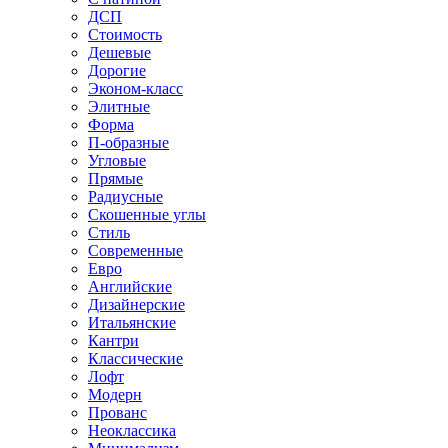
ДСП
Стоимость
Дешевые
Дорогие
Эконом-класс
Элитные
Форма
П-образные
Угловые
Прямые
Радиусные
Скошенные углы
Стиль
Современные
Евро
Английские
Дизайнерские
Итальянские
Кантри
Классические
Лофт
Модерн
Прованс
Неоклассика