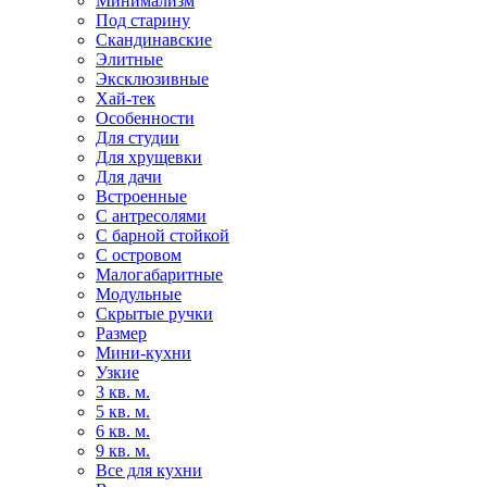
Минимализм
Под старину
Скандинавские
Элитные
Эксклюзивные
Хай-тек
Особенности
Для студии
Для хрущевки
Для дачи
Встроенные
С антресолями
С барной стойкой
С островом
Малогабаритные
Модульные
Скрытые ручки
Размер
Мини-кухни
Узкие
3 кв. м.
5 кв. м.
6 кв. м.
9 кв. м.
Все для кухни