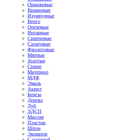
Оранжевые
Вишневые
Изумрудные
Венге
Ореховые
Янтарные
Сиреневые
Салатовые
Фиолетовые
Мятные
Золотые
Синие
Материал
МДФ
Эмаль
Акрил
Береза
Дерево
Дуб
ЛДСП
Массив
Пластик
Шпон
Экошпон
С патиной