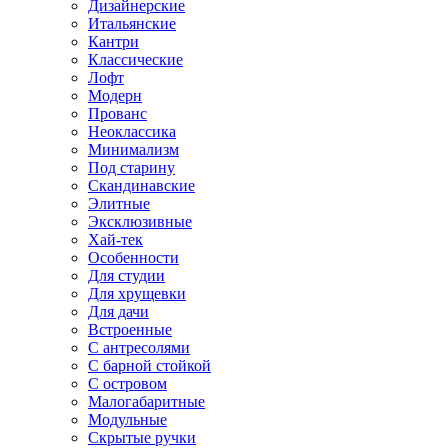
Дизайнерские
Итальянские
Кантри
Классические
Лофт
Модерн
Прованс
Неоклассика
Минимализм
Под старину
Скандинавские
Элитные
Эксклюзивные
Хай-тек
Особенности
Для студии
Для хрущевки
Для дачи
Встроенные
С антресолями
С барной стойкой
С островом
Малогабаритные
Модульные
Скрытые ручки