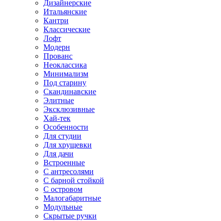
Дизайнерские
Итальянские
Кантри
Классические
Лофт
Модерн
Прованс
Неоклассика
Минимализм
Под старину
Скандинавские
Элитные
Эксклюзивные
Хай-тек
Особенности
Для студии
Для хрущевки
Для дачи
Встроенные
С антресолями
С барной стойкой
С островом
Малогабаритные
Модульные
Скрытые ручки