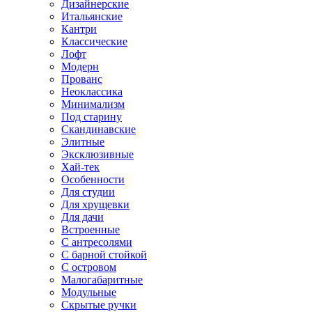
Дизайнерские
Итальянские
Кантри
Классические
Лофт
Модерн
Прованс
Неоклассика
Минимализм
Под старину
Скандинавские
Элитные
Эксклюзивные
Хай-тек
Особенности
Для студии
Для хрущевки
Для дачи
Встроенные
С антресолями
С барной стойкой
С островом
Малогабаритные
Модульные
Скрытые ручки