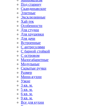
Минимализм
Под старину
Скандинавские
Элитные
Эксклюзивные
Хай-тек
Особенности
Для студии
Для хрущевки
Для дачи
Встроенные
С антресолями
С барной стойкой
С островом
Малогабаритные
Модульные
Скрытые ручки
Размер
Мини-кухни
Узкие
3 кв. м.
5 кв. м.
6 кв. м.
9 кв. м.
Все для кухни