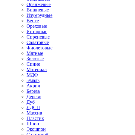
Оранжевые
Вишневые
Изумрудные
Венге
Ореховые
Янтарные
Сиреневые
Салатовые
Фиолетовые
Мятные
Золотые
Синие
Материал
МДФ
Эмаль
Акрил
Береза
Дерево
Дуб
ЛДСП
Массив
Пластик
Шпон
Экошпон
С патиной