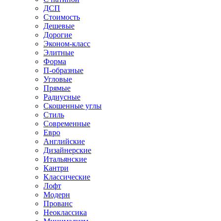
ДСП
Стоимость
Дешевые
Дорогие
Эконом-класс
Элитные
Форма
П-образные
Угловые
Прямые
Радиусные
Скошенные углы
Стиль
Современные
Евро
Английские
Дизайнерские
Итальянские
Кантри
Классические
Лофт
Модерн
Прованс
Неоклассика