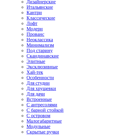
Дизайнерские
Итальянские
Кантри
Классические
Лофт
Модерн
Прованс
Неоклассика
Минимализм
Под старину
Скандинавские
Элитные
Эксклюзивные
Хай-тек
Особенности
Для студии
Для хрущевки
Для дачи
Встроенные
С антресолями
С барной стойкой
С островом
Малогабаритные
Модульные
Скрытые ручки