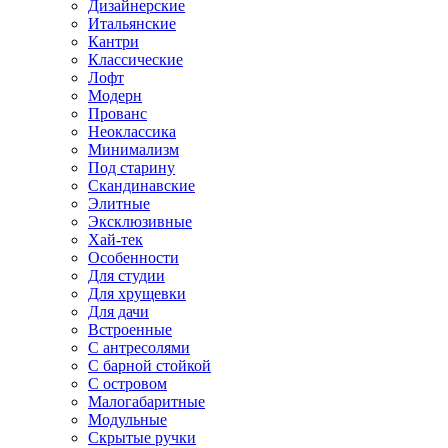
Дизайнерские
Итальянские
Кантри
Классические
Лофт
Модерн
Прованс
Неоклассика
Минимализм
Под старину
Скандинавские
Элитные
Эксклюзивные
Хай-тек
Особенности
Для студии
Для хрущевки
Для дачи
Встроенные
С антресолями
С барной стойкой
С островом
Малогабаритные
Модульные
Скрытые ручки