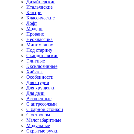
Дизайнерские
Итальянские
Кантри
Классические
Лофт
Модерн
Прованс
Неоклассика
Минимализм
Под старину
Скандинавские
Элитные
Эксклюзивные
Хай-тек
Особенности
Для студии
Для хрущевки
Для дачи
Встроенные
С антресолями
С барной стойкой
С островом
Малогабаритные
Модульные
Скрытые ручки