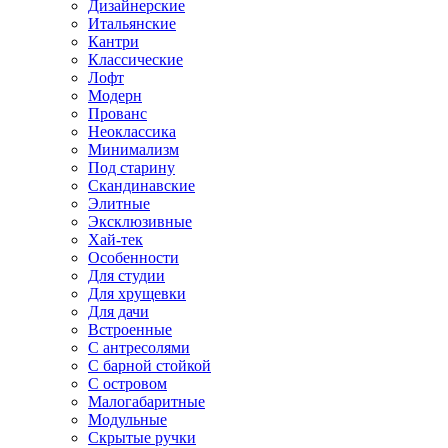
Дизайнерские
Итальянские
Кантри
Классические
Лофт
Модерн
Прованс
Неоклассика
Минимализм
Под старину
Скандинавские
Элитные
Эксклюзивные
Хай-тек
Особенности
Для студии
Для хрущевки
Для дачи
Встроенные
С антресолями
С барной стойкой
С островом
Малогабаритные
Модульные
Скрытые ручки