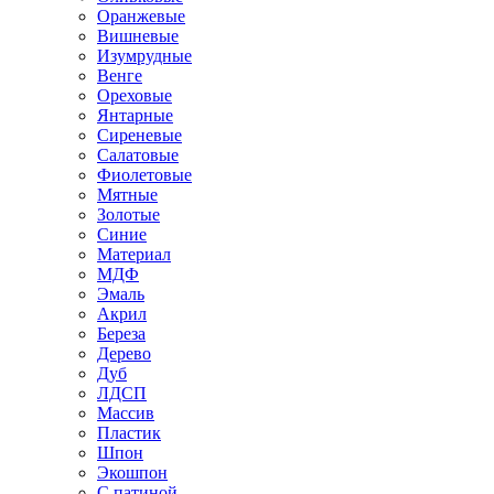
Оранжевые
Вишневые
Изумрудные
Венге
Ореховые
Янтарные
Сиреневые
Салатовые
Фиолетовые
Мятные
Золотые
Синие
Материал
МДФ
Эмаль
Акрил
Береза
Дерево
Дуб
ЛДСП
Массив
Пластик
Шпон
Экошпон
С патиной