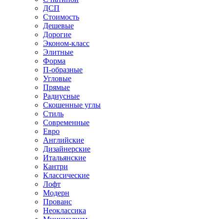
ДСП
Стоимость
Дешевые
Дорогие
Эконом-класс
Элитные
Форма
П-образные
Угловые
Прямые
Радиусные
Скошенные углы
Стиль
Современные
Евро
Английские
Дизайнерские
Итальянские
Кантри
Классические
Лофт
Модерн
Прованс
Неоклассика