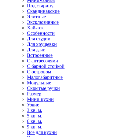
Минимализм
Под старину
Скандинавские
Элитные
Эксклюзивные
Хай-тек
Особенности
Для студии
Для хрущевки
Для дачи
Встроенные
С антресолями
С барной стойкой
С островом
Малогабаритные
Модульные
Скрытые ручки
Размер
Мини-кухни
Узкие
3 кв. м.
5 кв. м.
6 кв. м.
9 кв. м.
Все для кухни