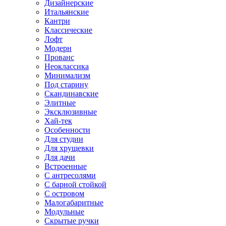
Дизайнерские
Итальянские
Кантри
Классические
Лофт
Модерн
Прованс
Неоклассика
Минимализм
Под старину
Скандинавские
Элитные
Эксклюзивные
Хай-тек
Особенности
Для студии
Для хрущевки
Для дачи
Встроенные
С антресолями
С барной стойкой
С островом
Малогабаритные
Модульные
Скрытые ручки